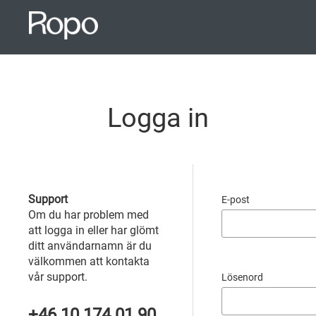
Något gick fel, vill du prova igen?
Välkommen att kontakta oss för hjälp med inloggning.
Logga in
Support
E-post
Om du har problem med
att logga in eller har glömt
ditt användarnamn är du
välkommen att kontakta
vår support.
Lösenord
+46 10 174 01 90