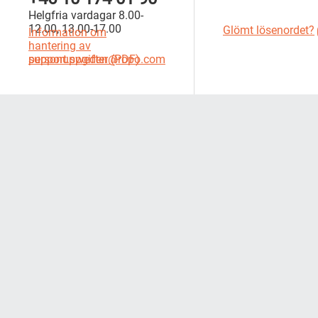
Helgfria vardagar 8.00-
12.00, 13.00-17.00
Glömt lösenordet?
Information om
hantering av
support.sweden@ropo.com
personuppgifter (PDF)